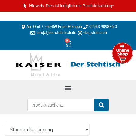
Hinweis: Dies ist lediglich ein Produktkatalog*
Am Ohrt 2 • 59469 Ense-Höingen
02933 909836-0
info[at]der-stehtisch.de
der_stehtisch
0