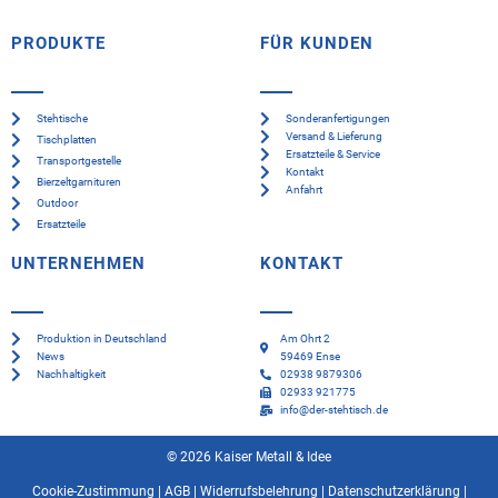
PRODUKTE
FÜR KUNDEN
Stehtische
Sonderanfertigungen
Versand & Lieferung
Tischplatten
Ersatzteile & Service
Transportgestelle
Kontakt
Bierzeltgarnituren
Anfahrt
Outdoor
Ersatzteile
UNTERNEHMEN
KONTAKT
Produktion in Deutschland
Am Ohrt 2
News
59469 Ense
Nachhaltigkeit
02938 9879306
02933 921775
info@der-stehtisch.de
© 2026 Kaiser Metall & Idee
Cookie-Zustimmung
|
AGB
|
Widerrufsbelehrung
|
Datenschutzerklärung
|