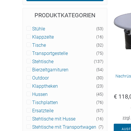
PRODUKTKATEGORIEN
Stühle
(53)
Klappzelte
(16)
Tische
(32)
Transportgestelle
(75)
Stehtische
(137)
Bierzeltgarnituren
(54)
Nachrüst
Outdoor
(30)
Klapptheken
(23)
Hussen
(45)
€
118,
Tischplatten
(76)
Ersatzteile
(57)
zzgl
Stehtische mit Husse
(16)
Stehtische mit Transportwagen
(7)
AUS