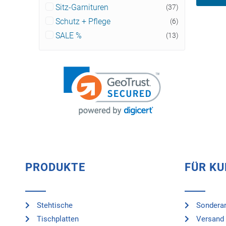
Sitz-Garnituren
(37)
Schutz + Pflege
(6)
SALE %
(13)
PRODUKTE
FÜR K
Stehtische
Sonderan
Tischplatten
Versand 