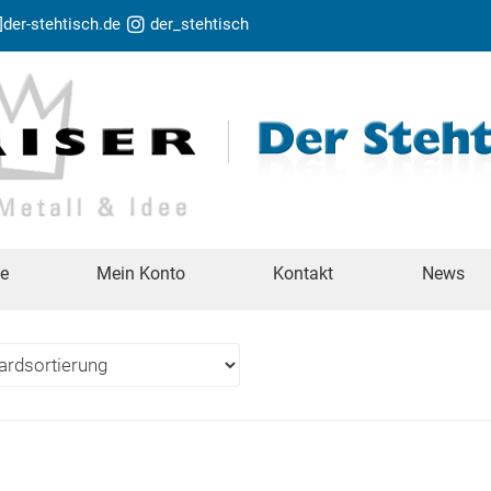
t]der-stehtisch.de
der_stehtisch
te
Mein Konto
Kontakt
News