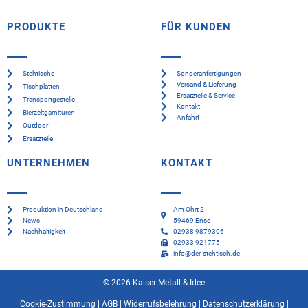
PRODUKTE
FÜR KUNDEN
Stehtische
Sonderanfertigungen
Versand & Lieferung
Tischplatten
Ersatzteile & Service
Transportgestelle
Kontakt
Bierzeltgarnituren
Anfahrt
Outdoor
Ersatzteile
UNTERNEHMEN
KONTAKT
Produktion in Deutschland
Am Ohrt 2
News
59469 Ense
Nachhaltigkeit
02938 9879306
02933 921775
info@der-stehtisch.de
© 2026 Kaiser Metall & Idee
Cookie-Zustimmung
|
AGB
|
Widerrufsbelehrung
|
Datenschutzerklärung
|