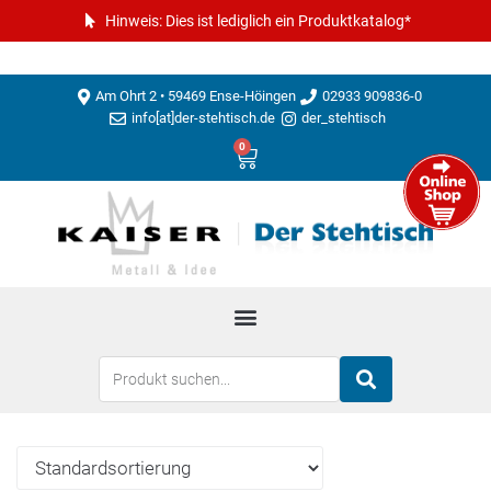
Hinweis: Dies ist lediglich ein Produktkatalog*
Am Ohrt 2 • 59469 Ense-Höingen
02933 909836-0
info[at]der-stehtisch.de
der_stehtisch
0