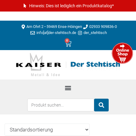
Hinweis: Dies ist lediglich ein Produktkatalog*
Am Ohrt 2 • 59469 Ense-Höingen
02933 909836-0
info[at]der-stehtisch.de
der_stehtisch
0