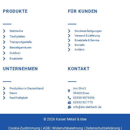
PRODUKTE
FÜR KUNDEN
Stehtische
Sonderanfertigungen
Versand & Lieferung
Tischplatten
Ersatzteile & Service
Transportgestelle
Kontakt
Bierzeltgarnituren
Anfahrt
Outdoor
Ersatzteile
UNTERNEHMEN
KONTAKT
Produktion in Deutschland
Am Ohrt 2
News
59469 Ense
Nachhaltigkeit
02938 9879306
02933 921775
info@der-stehtisch.de
© 2026 Kaiser Metall & Idee
Cookie-Zustimmung
|
AGB
|
Widerrufsbelehrung
|
Datenschutzerklärung
|