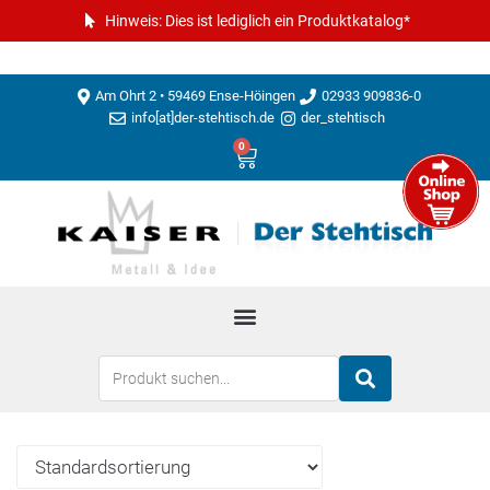
Hinweis: Dies ist lediglich ein Produktkatalog*
Am Ohrt 2 • 59469 Ense-Höingen
02933 909836-0
info[at]der-stehtisch.de
der_stehtisch
0