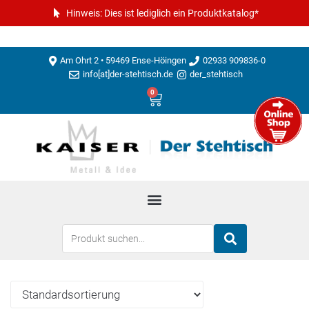
Hinweis: Dies ist lediglich ein Produktkatalog*
Am Ohrt 2 • 59469 Ense-Höingen
02933 909836-0
info[at]der-stehtisch.de
der_stehtisch
0