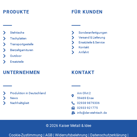
PRODUKTE
FÜR KUNDEN
Stehtische
Sonderanfertigungen
Versand & Lieferung
Tischplatten
Ersatzteile & Service
Transportgestelle
Kontakt
Bierzeltgarnituren
Anfahrt
Outdoor
Ersatzteile
UNTERNEHMEN
KONTAKT
Produktion in Deutschland
Am Ohrt 2
News
59469 Ense
Nachhaltigkeit
02938 9879306
02933 921775
info@der-stehtisch.de
© 2026 Kaiser Metall & Idee
Cookie-Zustimmung
|
AGB
|
Widerrufsbelehrung
|
Datenschutzerklärung
|