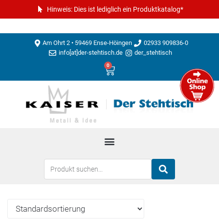
Hinweis: Dies ist lediglich ein Produktkatalog*
Am Ohrt 2 • 59469 Ense-Höingen
02933 909836-0
info[at]der-stehtisch.de
der_stehtisch
0