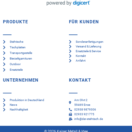
PRODUKTE
FÜR KUNDEN
Stehtische
Sonderanfertigungen
Versand & Lieferung
Tischplatten
Ersatzteile & Service
Transportgestelle
Kontakt
Bierzeltgarnituren
Anfahrt
Outdoor
Ersatzteile
UNTERNEHMEN
KONTAKT
Produktion in Deutschland
Am Ohrt 2
News
59469 Ense
Nachhaltigkeit
02938 9879306
02933 921775
info@der-stehtisch.de
© 2026 Kaiser Metall & Idee