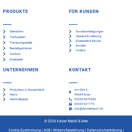
PRODUKTE
FÜR KUNDEN
Stehtische
Sonderanfertigungen
Versand & Lieferung
Tischplatten
Ersatzteile & Service
Transportgestelle
Kontakt
Bierzeltgarnituren
Anfahrt
Outdoor
Ersatzteile
UNTERNEHMEN
KONTAKT
Produktion in Deutschland
Am Ohrt 2
News
59469 Ense
Nachhaltigkeit
02938 9879306
02933 921775
info@der-stehtisch.de
© 2026 Kaiser Metall & Idee
Cookie-Zustimmung
|
AGB
|
Widerrufsbelehrung
|
Datenschutzerklärung
|