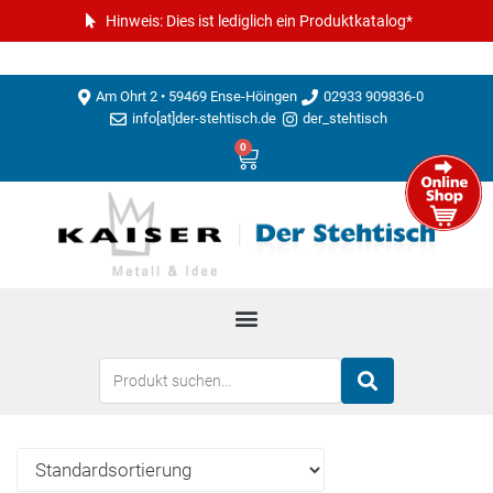
Hinweis: Dies ist lediglich ein Produktkatalog*
Am Ohrt 2 • 59469 Ense-Höingen
02933 909836-0
info[at]der-stehtisch.de
der_stehtisch
0