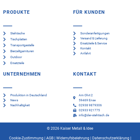
PRODUKTE
FÜR KUNDEN
Stehtische
Sonderanfertigungen
Versand & Lieferung
Tischplatten
Ersatzteile & Service
Transportgestelle
Kontakt
Bierzeltgarnituren
Anfahrt
Outdoor
Ersatzteile
UNTERNEHMEN
KONTAKT
Produktion in Deutschland
Am Ohrt 2
News
59469 Ense
Nachhaltigkeit
02938 9879306
02933 921775
info@der-stehtisch.de
© 2026 Kaiser Metall & Idee
Cookie-Zustimmung
|
AGB
|
Widerrufsbelehrung
|
Datenschutzerklärung
|