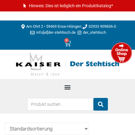
Hinweis: Dies ist lediglich ein Produktkatalog*
Am Ohrt 2 • 59469 Ense-Höingen
02933 909836-0
info[at]der-stehtisch.de
der_stehtisch
0