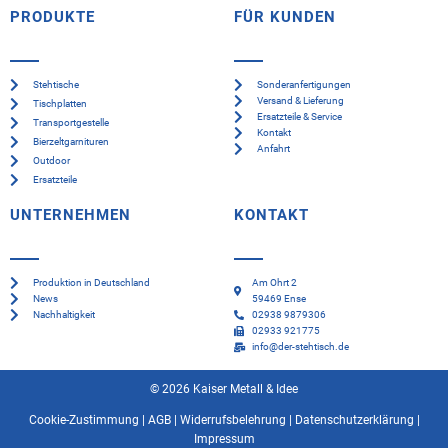
PRODUKTE
FÜR KUNDEN
Stehtische
Sonderanfertigungen
Versand & Lieferung
Tischplatten
Ersatzteile & Service
Transportgestelle
Kontakt
Bierzeltgarnituren
Anfahrt
Outdoor
Ersatzteile
UNTERNEHMEN
KONTAKT
Produktion in Deutschland
Am Ohrt 2
News
59469 Ense
Nachhaltigkeit
02938 9879306
02933 921775
info@der-stehtisch.de
© 2026 Kaiser Metall & Idee
Cookie-Zustimmung
|
AGB
|
Widerrufsbelehrung
|
Datenschutzerklärung
|
Impressum