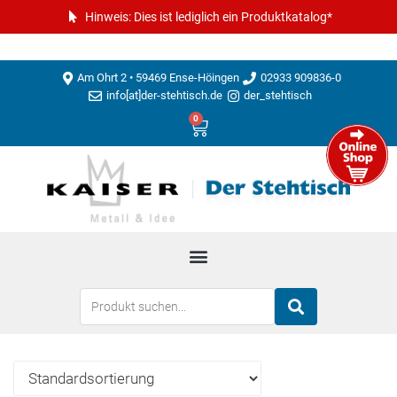
Hinweis: Dies ist lediglich ein Produktkatalog*
Am Ohrt 2 • 59469 Ense-Höingen
02933 909836-0
info[at]der-stehtisch.de
der_stehtisch
0