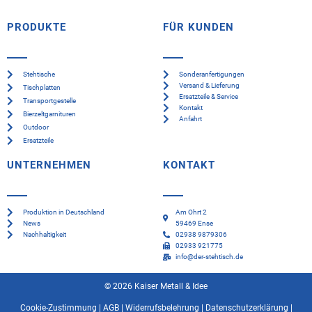
PRODUKTE
FÜR KUNDEN
Stehtische
Sonderanfertigungen
Versand & Lieferung
Tischplatten
Ersatzteile & Service
Transportgestelle
Kontakt
Bierzeltgarnituren
Anfahrt
Outdoor
Ersatzteile
UNTERNEHMEN
KONTAKT
Produktion in Deutschland
Am Ohrt 2
News
59469 Ense
Nachhaltigkeit
02938 9879306
02933 921775
info@der-stehtisch.de
© 2026 Kaiser Metall & Idee
Cookie-Zustimmung
|
AGB
|
Widerrufsbelehrung
|
Datenschutzerklärung
|