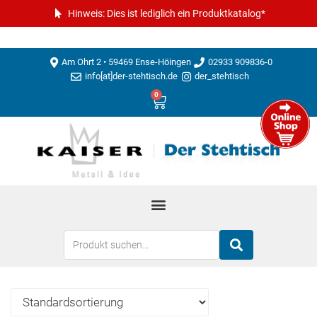
Hinweis: Dies ist lediglich ein Produktkatalog*
Am Ohrt 2 • 59469 Ense-Höingen
02933 909836-0
info[at]der-stehtisch.de
der_stehtisch
0