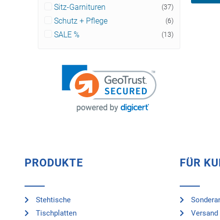
Sitz-Garnituren
(37)
Schutz + Pflege
(6)
SALE %
(13)
PRODUKTE
FÜR K
Stehtische
Sonderan
Tischplatten
Versand 