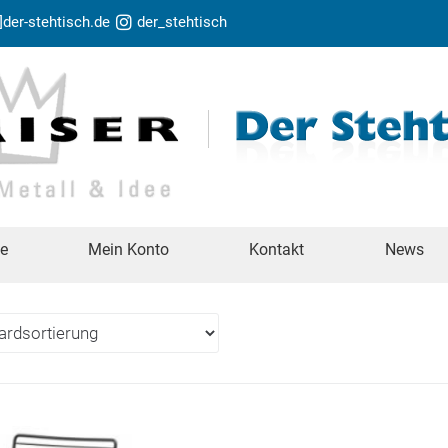
t]der-stehtisch.de
der_stehtisch
te
Mein Konto
Kontakt
News