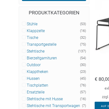
PRODUKTKATEGORIEN
Stühle
(53)
Klappzelte
(16)
Tische
(32)
Transportgestelle
(75)
Stehtische
(137)
Bierzeltgarnituren
(54)
Outdoor
(30)
Klapptheken
(23)
€
80,0
Hussen
(45)
Tischplatten
(76)
ex
Ersatzteile
(57)
zzgl
Stehtische mit Husse
(16)
Stehtische mit Transportwagen
(7)
AUF 