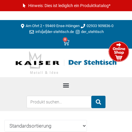
Hinweis: Dies ist lediglich ein Produktkatalog*
Am Ohrt 2 • 59469 Ense-Höingen
02933 909836-0
info[at]der-stehtisch.de
der_stehtisch
0