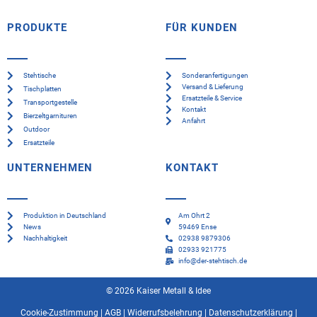
PRODUKTE
FÜR KUNDEN
Stehtische
Sonderanfertigungen
Versand & Lieferung
Tischplatten
Ersatzteile & Service
Transportgestelle
Kontakt
Bierzeltgarnituren
Anfahrt
Outdoor
Ersatzteile
UNTERNEHMEN
KONTAKT
Produktion in Deutschland
Am Ohrt 2
News
59469 Ense
Nachhaltigkeit
02938 9879306
02933 921775
info@der-stehtisch.de
© 2026 Kaiser Metall & Idee
Cookie-Zustimmung
|
AGB
|
Widerrufsbelehrung
|
Datenschutzerklärung
|