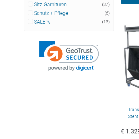
Sitz-Garnituren
(37)
Schutz + Pflege
(6)
SALE %
(13)
Trans
Steh
€
1.32