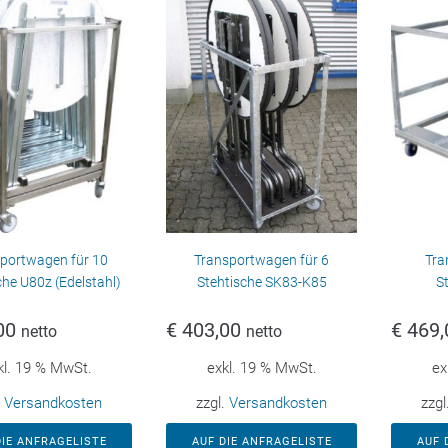
portwagen für 10
Transportwagen für 6
Tra
che U80z (Edelstahl)
Stehtische SK83-K85
S
00
€
403,00
€
469,
netto
netto
kl. 19 % MwSt.
exkl. 19 % MwSt.
ex
.
Versandkosten
zzgl.
Versandkosten
zzgl
DIE ANFRAGELISTE
AUF DIE ANFRAGELISTE
AUF 