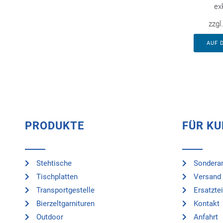
ex
zzgl
AUF 
PRODUKTE
FÜR K
Stehtische
Sonderan
Tischplatten
Versand 
Transportgestelle
Ersatztei
Bierzeltgarnituren
Kontakt
Outdoor
Anfahrt