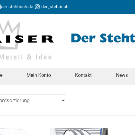
t]der-stehtisch.de
der_stehtisch
te
Mein Konto
Kontakt
News