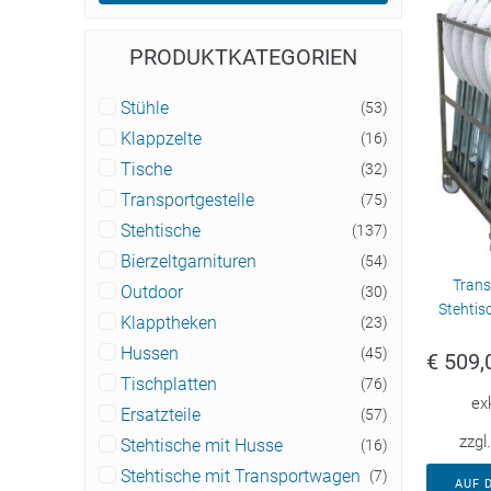
PRODUKTKATEGORIEN
Stühle
(53)
Klappzelte
(16)
Tische
(32)
Transportgestelle
(75)
Stehtische
(137)
Bierzeltgarnituren
(54)
Trans
Outdoor
(30)
Stehtis
Klapptheken
(23)
Hussen
(45)
€
509,
Tischplatten
(76)
ex
Ersatzteile
(57)
zzgl
Stehtische mit Husse
(16)
Stehtische mit Transportwagen
(7)
AUF 