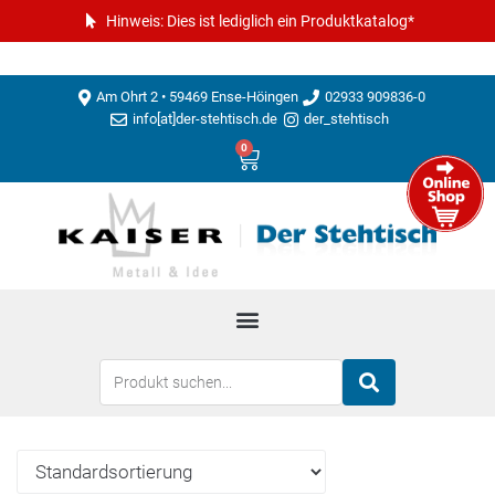
Hinweis: Dies ist lediglich ein Produktkatalog*
Am Ohrt 2 • 59469 Ense-Höingen
02933 909836-0
info[at]der-stehtisch.de
der_stehtisch
0