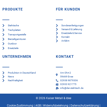
PRODUKTE
FÜR KUNDEN
Stehtische
Sonderanfertigungen
Versand & Lieferung
Tischplatten
Ersatzteile & Service
Transportgestelle
Kontakt
Bierzeltgarnituren
Anfahrt
Outdoor
Ersatzteile
UNTERNEHMEN
KONTAKT
Produktion in Deutschland
Am Ohrt 2
News
59469 Ense
Nachhaltigkeit
02938 9879306
02933 921775
info@der-stehtisch.de
© 2026 Kaiser Metall & Idee
Cookie-Zustimmung
|
AGB
|
Widerrufsbelehrung
|
Datenschutzerklärung
|