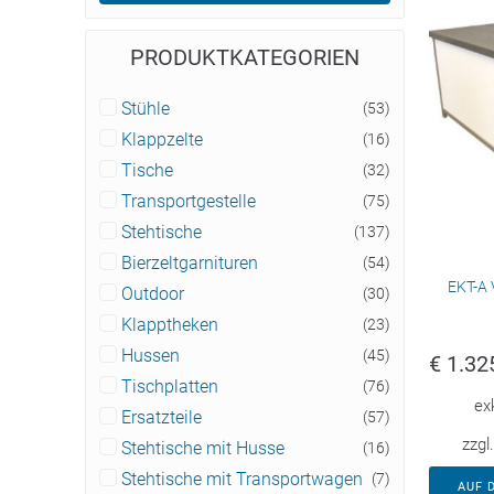
PRODUKTKATEGORIEN
Stühle
(53)
Klappzelte
(16)
Tische
(32)
Transportgestelle
(75)
Stehtische
(137)
Bierzeltgarnituren
(54)
EKT-A 
Outdoor
(30)
Klapptheken
(23)
Hussen
(45)
€
1.32
Tischplatten
(76)
ex
Ersatzteile
(57)
zzgl
Stehtische mit Husse
(16)
Stehtische mit Transportwagen
(7)
AUF 