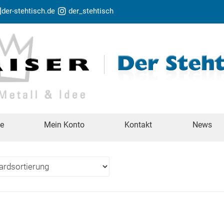
t]der-stehtisch.de
der_stehtisch
te
Mein Konto
Kontakt
News