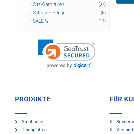
Sitz-Garnituren
(37)
Schutz + Pflege
(6)
SALE %
(13)
PRODUKTE
FÜR K
Stehtische
Sonderan
Tischplatten
Versand 