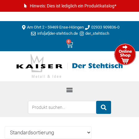
Hinweis: Dies ist lediglich ein Produktkatalog*
Am Ohrt 2 • 59469 Ense-Höingen
02933 909836-0
info[at]der-stehtisch.de
der_stehtisch
0