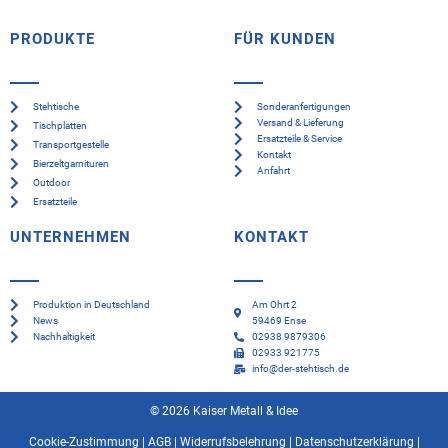
PRODUKTE
FÜR KUNDEN
Stehtische
Sonderanfertigungen
Versand & Lieferung
Tischplatten
Ersatzteile & Service
Transportgestelle
Kontakt
Bierzeltgarnituren
Anfahrt
Outdoor
Ersatzteile
UNTERNEHMEN
KONTAKT
Produktion in Deutschland
Am Ohrt 2
News
59469 Ense
Nachhaltigkeit
02938 9879306
02933 921775
info@der-stehtisch.de
© 2026 Kaiser Metall & Idee
Cookie-Zustimmung
|
AGB
|
Widerrufsbelehrung
|
Datenschutzerklärung
|