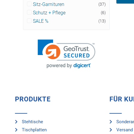
Sitz-Garnituren
(37)
Schutz + Pflege
(6)
SALE %
(13)
PRODUKTE
FÜR K
Stehtische
Sonderan
Tischplatten
Versand 