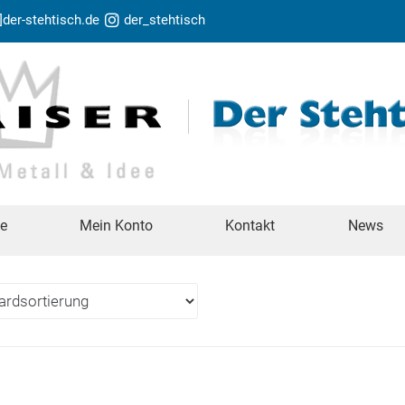
t]der-stehtisch.de
der_stehtisch
te
Mein Konto
Kontakt
News