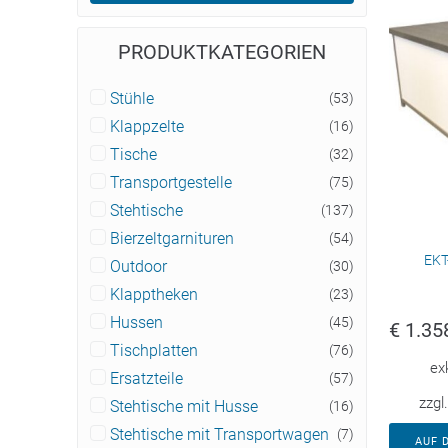
PRODUKTKATEGORIEN
Stühle
(53)
Klappzelte
(16)
Tische
(32)
Transportgestelle
(75)
Stehtische
(137)
Bierzeltgarnituren
(54)
EKT
Outdoor
(30)
Klapptheken
(23)
Hussen
(45)
€
1.35
Tischplatten
(76)
ex
Ersatzteile
(57)
zzgl
Stehtische mit Husse
(16)
Stehtische mit Transportwagen
(7)
AUF 