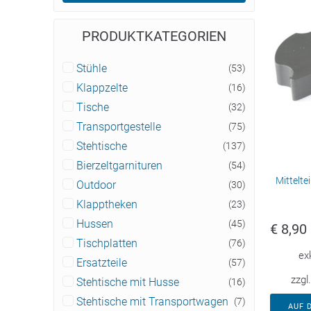
PRODUKTKATEGORIEN
Stühle
(53)
Klappzelte
(16)
Tische
(32)
Transportgestelle
(75)
Stehtische
(137)
Bierzeltgarnituren
(54)
Mittelte
Outdoor
(30)
Klapptheken
(23)
Hussen
(45)
€
8,90
Tischplatten
(76)
ex
Ersatzteile
(57)
zzgl
Stehtische mit Husse
(16)
Stehtische mit Transportwagen
(7)
AUF 