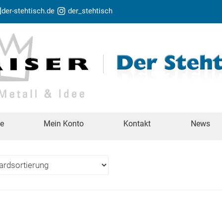
t]der-stehtisch.de
der_stehtisch
te
Mein Konto
Kontakt
News