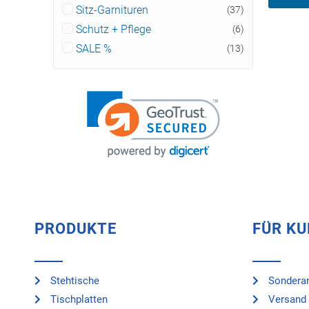
Sitz-Garnituren
(37)
Schutz + Pflege
(6)
SALE %
(13)
PRODUKTE
FÜR K
Stehtische
Sonderan
Tischplatten
Versand 