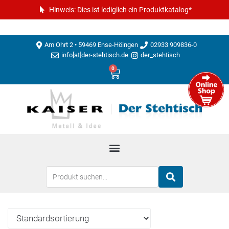
Hinweis: Dies ist lediglich ein Produktkatalog*
Am Ohrt 2 • 59469 Ense-Höingen
02933 909836-0
info[at]der-stehtisch.de
der_stehtisch
0