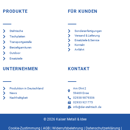
PRODUKTE
FÜR KUNDEN
Stehtische
Sonderanfertigungen
Versand & Lieferung
Tischplatten
Ersatzteile & Service
Transportgestelle
Kontakt
Bierzeltgarnituren
Anfahrt
Outdoor
Ersatzteile
UNTERNEHMEN
KONTAKT
Produktion in Deutschland
Am Ohrt 2
News
59469 Ense
Nachhaltigkeit
02938 9879306
02933 921775
info@der-stehtisch.de
© 2026 Kaiser Metall & Idee
Cookie-Zustimmung
|
AGB
|
Widerrufsbelehrung
|
Datenschutzerklärung
|