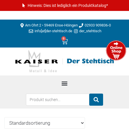
Hinweis: Dies ist lediglich ein Produktkatalog*
Am Ohrt 2 • 59469 Ense-Höingen
02933 909836-0
info[at]der-stehtisch.de
der_stehtisch
0