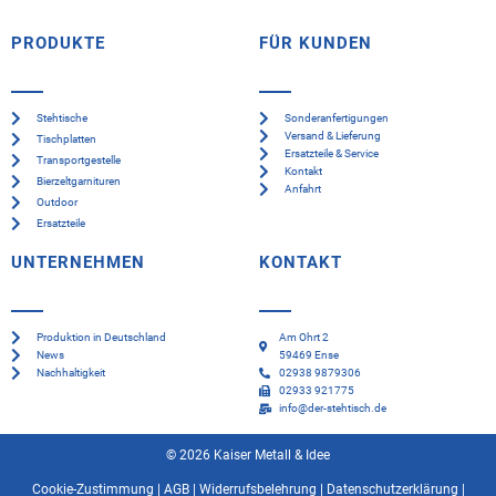
PRODUKTE
FÜR KUNDEN
Stehtische
Sonderanfertigungen
Versand & Lieferung
Tischplatten
Ersatzteile & Service
Transportgestelle
Kontakt
Bierzeltgarnituren
Anfahrt
Outdoor
Ersatzteile
UNTERNEHMEN
KONTAKT
Produktion in Deutschland
Am Ohrt 2
News
59469 Ense
Nachhaltigkeit
02938 9879306
02933 921775
info@der-stehtisch.de
© 2026 Kaiser Metall & Idee
Cookie-Zustimmung
|
AGB
|
Widerrufsbelehrung
|
Datenschutzerklärung
|