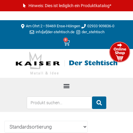
Hinweis: Dies ist lediglich ein Produktkatalog*
Am Ohrt 2 • 59469 Ense-Höingen
02933 909836-0
info[at]der-stehtisch.de
der_stehtisch
0