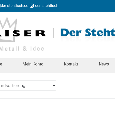
t]der-stehtisch.de
der_stehtisch
te
Mein Konto
Kontakt
News