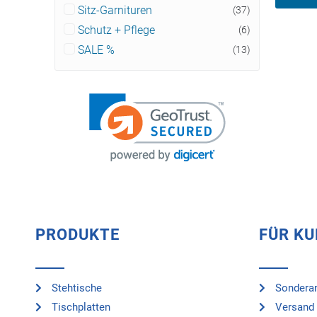
Sitz-Garnituren
(37)
Schutz + Pflege
(6)
SALE %
(13)
PRODUKTE
FÜR K
Stehtische
Sonderan
Tischplatten
Versand 