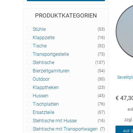
PRODUKTKATEGORIEN
Stühle
(53)
Klappzelte
(16)
Tische
(32)
Transportgestelle
(75)
Stehtische
(137)
Bierzeltgarnituren
(54)
Sevelitp
Outdoor
(30)
Klapptheken
(23)
Hussen
(45)
€
47,3
Tischplatten
(76)
ex
Ersatzteile
(57)
zzgl
Stehtische mit Husse
(16)
Stehtische mit Transportwagen
(7)
AUF 