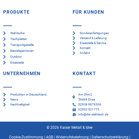
PRODUKTE
FÜR KUNDEN
Stehtische
Sonderanfertigungen
Versand & Lieferung
Tischplatten
Ersatzteile & Service
Transportgestelle
Kontakt
Bierzeltgarnituren
Anfahrt
Outdoor
Ersatzteile
UNTERNEHMEN
KONTAKT
Produktion in Deutschland
Am Ohrt 2
News
59469 Ense
Nachhaltigkeit
02938 9879306
02933 921775
info@der-stehtisch.de
© 2026 Kaiser Metall & Idee
Cookie-Zustimmung
|
AGB
|
Widerrufsbelehrung
|
Datenschutzerklärung
|