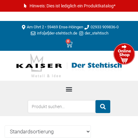
Hinweis: Dies ist lediglich ein Produktkatalog*
Am Ohrt 2 • 59469 Ense-Höingen
02933 909836-0
info[at]der-stehtisch.de
der_stehtisch
0