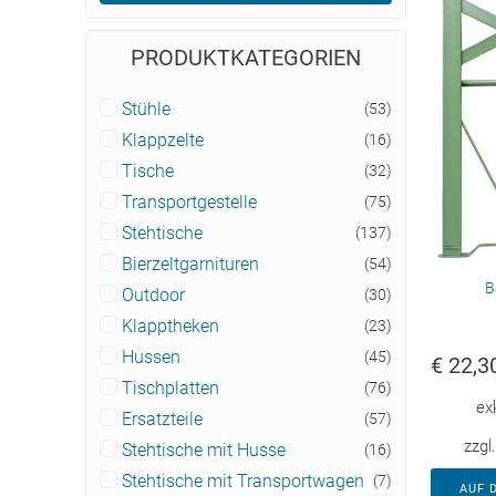
PRODUKTKATEGORIEN
Stühle
(53)
Klappzelte
(16)
Tische
(32)
Transportgestelle
(75)
Stehtische
(137)
Bierzeltgarnituren
(54)
B
Outdoor
(30)
Klapptheken
(23)
Hussen
(45)
€
22,3
Tischplatten
(76)
ex
Ersatzteile
(57)
zzgl
Stehtische mit Husse
(16)
Stehtische mit Transportwagen
(7)
AUF 