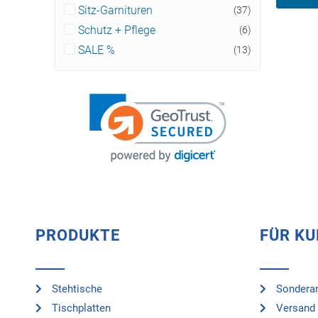
Sitz-Garnituren
(37)
Schutz + Pflege
(6)
SALE %
(13)
PRODUKTE
FÜR K
Stehtische
Sonderan
Tischplatten
Versand 