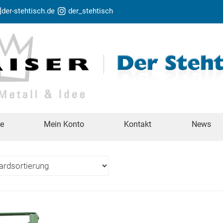
t]der-stehtisch.de
der_stehtisch
te
Mein Konto
Kontakt
News