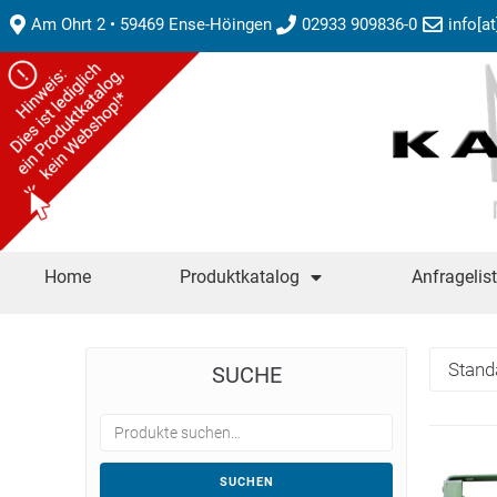
Am Ohrt 2 • 59469 Ense-Höingen
02933 909836-0
info[a
Home
Produktkatalog
Anfragelis
SUCHE
SUCHEN