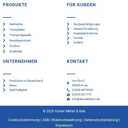
PRODUKTE
FÜR KUNDEN
Stehtische
Sonderanfertigungen
Versand & Lieferung
Tischplatten
Ersatzteile & Service
Transportgestelle
Kontakt
Bierzeltgarnituren
Anfahrt
Outdoor
Ersatzteile
UNTERNEHMEN
KONTAKT
Produktion in Deutschland
Am Ohrt 2
News
59469 Ense
Nachhaltigkeit
02938 9879306
02933 921775
info@der-stehtisch.de
© 2026 Kaiser Metall & Idee
Cookie-Zustimmung
|
AGB
|
Widerrufsbelehrung
|
Datenschutzerklärung
|
Impressum