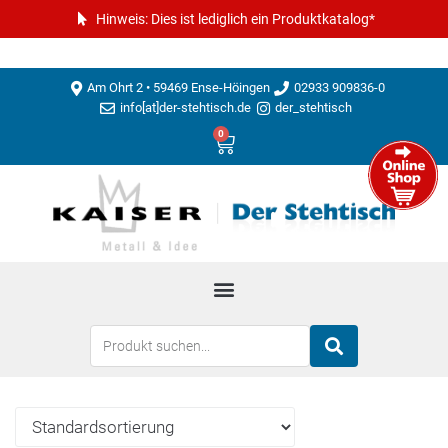
Hinweis: Dies ist lediglich ein Produktkatalog*
Am Ohrt 2 • 59469 Ense-Höingen
02933 909836-0
info[at]der-stehtisch.de
der_stehtisch
0