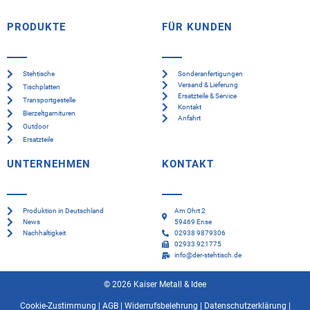
PRODUKTE
FÜR KUNDEN
Stehtische
Sonderanfertigungen
Versand & Lieferung
Tischplatten
Ersatzteile & Service
Transportgestelle
Kontakt
Bierzeltgarnituren
Anfahrt
Outdoor
Ersatzteile
UNTERNEHMEN
KONTAKT
Produktion in Deutschland
Am Ohrt 2
News
59469 Ense
Nachhaltigkeit
02938 9879306
02933 921775
info@der-stehtisch.de
© 2026 Kaiser Metall & Idee
Cookie-Zustimmung
|
AGB
|
Widerrufsbelehrung
|
Datenschutzerklärung
|