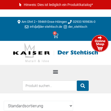
Hinweis: Dies ist lediglich ein Produktkatalog*
Am Ohrt 2 • 59469 Ense-Höingen
02933 909836-0
info[at]der-stehtisch.de
der_stehtisch
0