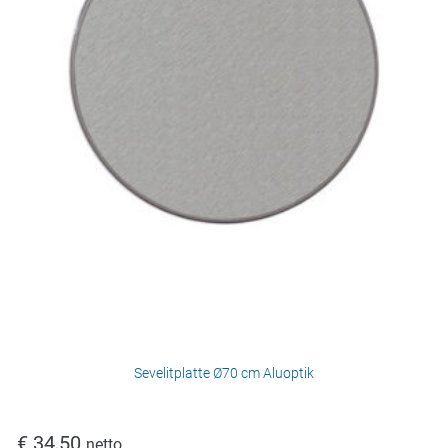
Sevelitplatte Ø70 cm Aluoptik
€
34,50
netto