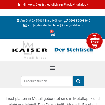
Hinweis: Dies ist lediglich ein Produktkatalog*
Am Ohrt 2 • 59469 Ense-Höingen
02933 909836-0
info[at]der-stehtisch.de
der_stehtisch
0
Tischplatten in Metall gebürstet sind in Metalloptik und
nicht aus Metall. Das Dekor heißt Aluoptik, Brushed