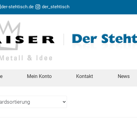
t]der-stehtisch.de
der_stehtisch
te
Mein Konto
Kontakt
News