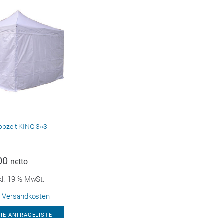
ppzelt KING 3×3
00
netto
kl. 19 % MwSt.
.
Versandkosten
DIE ANFRAGELISTE