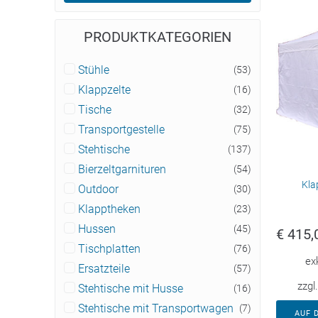
PRODUKTKATEGORIEN
Stühle
(53)
Klappzelte
(16)
Tische
(32)
Transportgestelle
(75)
Stehtische
(137)
Bierzeltgarnituren
(54)
Kla
Outdoor
(30)
Klapptheken
(23)
Hussen
(45)
€
415,
Tischplatten
(76)
ex
Ersatzteile
(57)
zzgl
Stehtische mit Husse
(16)
Stehtische mit Transportwagen
(7)
AUF 