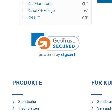
Sitz-Garnituren
(37)
Schutz + Pflege
(6)
SALE %
(13)
PRODUKTE
FÜR K
Stehtische
Sonderan
Tischplatten
Versand 