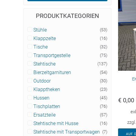
PRODUKTKATEGORIEN
Stühle
(53)
Klappzelte
(16)
Tische
(32)
Transportgestelle
(75)
Stehtische
(137)
Bierzeltgarnituren
(54)
E
Outdoor
(30)
Klapptheken
(23)
Hussen
(45)
€
0,00
Tischplatten
(76)
ex
Ersatzteile
(57)
zzgl
Stehtische mit Husse
(16)
Stehtische mit Transportwagen
(7)
AUF 