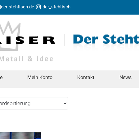
t]der-stehtisch.de
der_stehtisch
te
Mein Konto
Kontakt
News