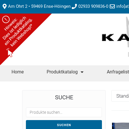
Am Ohrt 2 • 59469 Ense-Höingen
02933 909836-0
info[a
Home
Produktkatalog
Anfragelis
SUCHE
SUCHEN