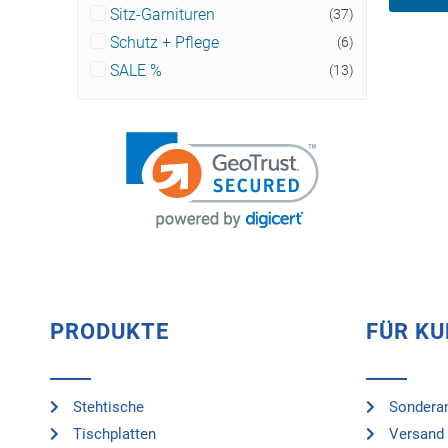
Sitz-Garnituren
(37)
Schutz + Pflege
(6)
SALE %
(13)
PRODUKTE
FÜR K
Stehtische
Sonderan
Tischplatten
Versand 