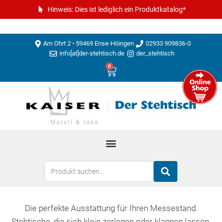
Hinweis: Dies ist lediglich ein Produktkatalog*
Am Ohrt 2 • 59469 Ense-Höingen
02933 909836-0
info[at]der-stehtisch.de
der_stehtisch
0
Die perfekte Ausstattung für Ihren Messestand.
Stehtische, die sich klein zerlegen oder klappen lassen.