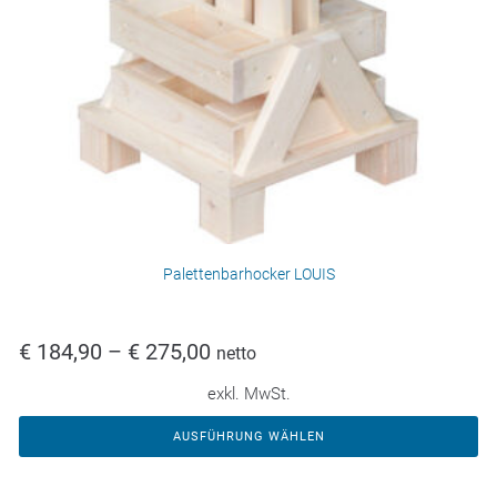
Palettenbarhocker LOUIS
€
184,90
–
€
275,00
netto
exkl. MwSt.
AUSFÜHRUNG WÄHLEN