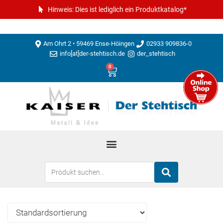
Hinweis: Dies ist lediglich ein Produktkatalog*
Am Ohrt 2 • 59469 Ense-Höingen
02933 909836-0
info[at]der-stehtisch.de
der_stehtisch
0