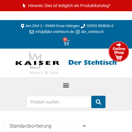
Hinweis: Dies ist lediglich ein Produktkatalog*
Am Ohrt 2 • 59469 Ense-Höingen
02933 909836-0
info[at]der-stehtisch.de
der_stehtisch
0