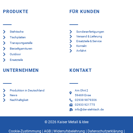
PRODUKTE
FÜR KUNDEN
Stehtische
Sonderanfertigungen
Versand & Lieferung
Tischplatten
Ersatzteile & Service
Transportgestelle
Kontakt
Bierzeltgarnituren
Anfahrt
Outdoor
Ersatzteile
UNTERNEHMEN
KONTAKT
Produktion in Deutschland
Am Ohrt 2
News
59469 Ense
Nachhaltigkeit
02938 9879306
02933 921775
info@der-stehtisch.de
© 2026 Kaiser Metall & Idee
Cookie-Zustimmung
|
AGB
|
Widerrufsbelehrung
|
Datenschutzerklärung
|