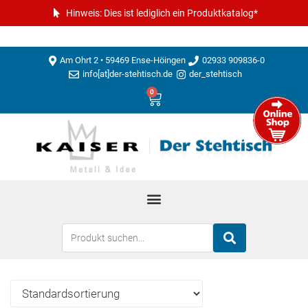
Hinweis: Dies ist lediglich ein Produktkatalog*
Am Ohrt 2 • 59469 Ense-Höingen
02933 909836-0
info[at]der-stehtisch.de
der_stehtisch
0