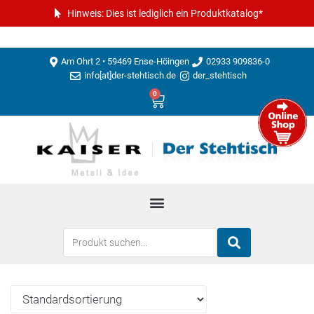
Hinweis: Dies ist lediglich ein Produktkatalog*
Am Ohrt 2 • 59469 Ense-Höingen
02933 909836-0
info[at]der-stehtisch.de
der_stehtisch
0