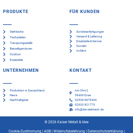
PRODUKTE
FÜR KUNDEN
Stehtische
Sonderanfertigungen
Versand & Lieferung
Tischplatten
Ersatzteile & Service
Transportgestelle
Kontakt
Bierzeltgarnituren
Anfahrt
Outdoor
Ersatzteile
UNTERNEHMEN
KONTAKT
Produktion in Deutschland
Am Ohrt 2
News
59469 Ense
Nachhaltigkeit
02938 9879306
02933 921775
info@der-stehtisch.de
© 2026 Kaiser Metall & Idee
Cookie-Zustimmung
|
AGB
|
Widerrufsbelehrung
|
Datenschutzerklärung
|