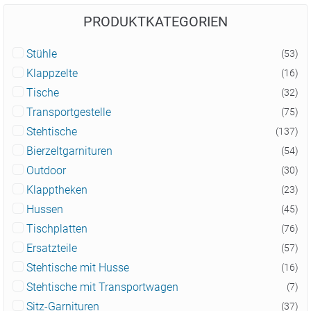
PRODUKTKATEGORIEN
Stühle
(53)
Klappzelte
(16)
Tische
(32)
Transportgestelle
(75)
Stehtische
(137)
Bierzeltgarnituren
(54)
Outdoor
(30)
Klapptheken
(23)
Hussen
(45)
Tischplatten
(76)
Ersatzteile
(57)
Stehtische mit Husse
(16)
Stehtische mit Transportwagen
(7)
Sitz-Garnituren
(37)