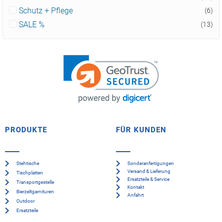
Schutz + Pflege
(6)
SALE %
(13)
PRODUKTE
FÜR KUNDEN
Stehtische
Sonderanfertigungen
Versand & Lieferung
Tischplatten
Ersatzteile & Service
Transportgestelle
Kontakt
Bierzeltgarnituren
Anfahrt
Outdoor
Ersatzteile