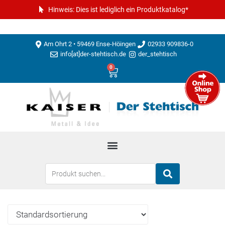
Hinweis: Dies ist lediglich ein Produktkatalog*
Am Ohrt 2 • 59469 Ense-Höingen
02933 909836-0
info[at]der-stehtisch.de
der_stehtisch
0