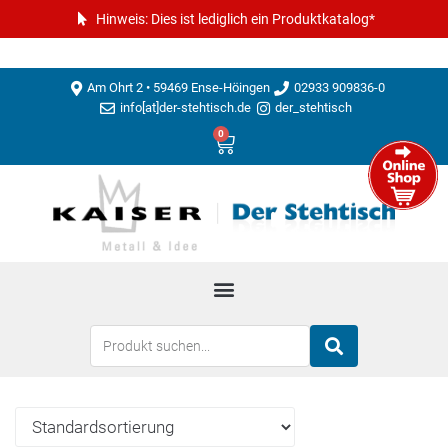
Hinweis: Dies ist lediglich ein Produktkatalog*
Am Ohrt 2 • 59469 Ense-Höingen
02933 909836-0
info[at]der-stehtisch.de
der_stehtisch
0