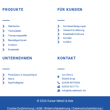
PRODUKTE
FÜR KUNDEN
Stehtische
Sonderanfertigungen
Versand & Lieferung
Tischplatten
Ersatzteile & Service
Transportgestelle
Kontakt
Bierzeltgarnituren
Anfahrt
Outdoor
Ersatzteile
UNTERNEHMEN
KONTAKT
Produktion in Deutschland
Am Ohrt 2
News
59469 Ense
Nachhaltigkeit
02938 9879306
02933 921775
info@der-stehtisch.de
© 2026 Kaiser Metall & Idee
Cookie-Zustimmung
|
AGB
|
Widerrufsbelehrung
|
Datenschutzerklärung
|