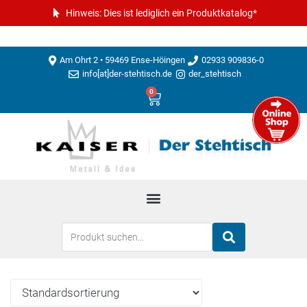
Hinweis: Dies ist lediglich ein Produktkatalog*
Am Ohrt 2 • 59469 Ense-Höingen
02933 909836-0
info[at]der-stehtisch.de
der_stehtisch
0