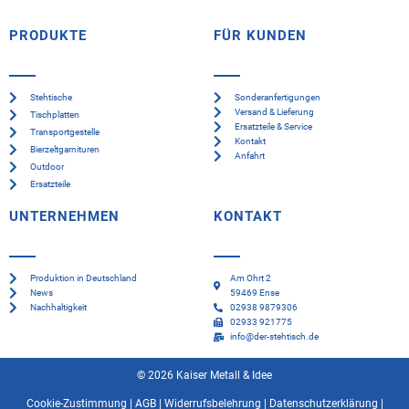
PRODUKTE
FÜR KUNDEN
Stehtische
Sonderanfertigungen
Versand & Lieferung
Tischplatten
Ersatzteile & Service
Transportgestelle
Kontakt
Bierzeltgarnituren
Anfahrt
Outdoor
Ersatzteile
UNTERNEHMEN
KONTAKT
Produktion in Deutschland
Am Ohrt 2
News
59469 Ense
Nachhaltigkeit
02938 9879306
02933 921775
info@der-stehtisch.de
© 2026 Kaiser Metall & Idee
Cookie-Zustimmung
|
AGB
|
Widerrufsbelehrung
|
Datenschutzerklärung
|