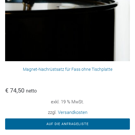
Magnet-Nachrüstsatz für Fass ohne Tischplatte
€
74,50
netto
exkl. 19 % MwSt.
zzgl.
Versandkosten
AUF DIE ANFRAGELISTE