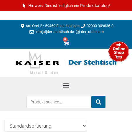
Hinweis: Dies ist lediglich ein Produktkatalog*
Am Ohrt 2 • 59469 Ense-Höingen
02933 909836-0
info[at]der-stehtisch.de
der_stehtisch
0