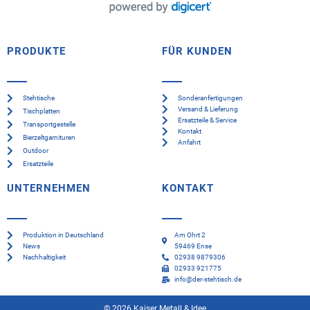
PRODUKTE
FÜR KUNDEN
Stehtische
Sonderanfertigungen
Versand & Lieferung
Tischplatten
Ersatzteile & Service
Transportgestelle
Kontakt
Bierzeltgarnituren
Anfahrt
Outdoor
Ersatzteile
UNTERNEHMEN
KONTAKT
Produktion in Deutschland
Am Ohrt 2
News
59469 Ense
Nachhaltigkeit
02938 9879306
02933 921775
info@der-stehtisch.de
© 2026 Kaiser Metall & Idee