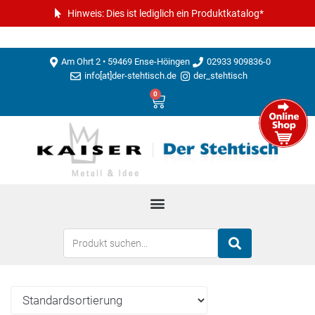
Hinweis: Dies ist lediglich ein Produktkatalog*
Am Ohrt 2 • 59469 Ense-Höingen
02933 909836-0
info[at]der-stehtisch.de
der_stehtisch
0