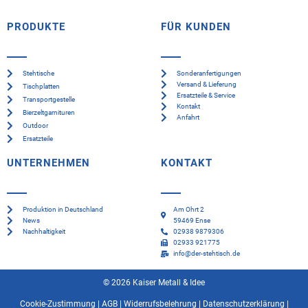
PRODUKTE
FÜR KUNDEN
Stehtische
Sonderanfertigungen
Versand & Lieferung
Tischplatten
Ersatzteile & Service
Transportgestelle
Kontakt
Bierzeltgarnituren
Anfahrt
Outdoor
Ersatzteile
UNTERNEHMEN
KONTAKT
Produktion in Deutschland
Am Ohrt 2
News
59469 Ense
Nachhaltigkeit
02938 9879306
02933 921775
info@der-stehtisch.de
© 2026 Kaiser Metall & Idee
Cookie-Zustimmung
|
AGB
|
Widerrufsbelehrung
|
Datenschutzerklärung
|