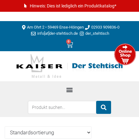
Hinweis: Dies ist lediglich ein Produktkatalog*
Am Ohrt 2 • 59469 Ense-Höingen
02933 909836-0
info[at]der-stehtisch.de
der_stehtisch
0