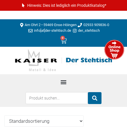
Hinweis: Dies ist lediglich ein Produktkatalog*
Am Ohrt 2 • 59469 Ense-Höingen
02933 909836-0
info[at]der-stehtisch.de
der_stehtisch
0