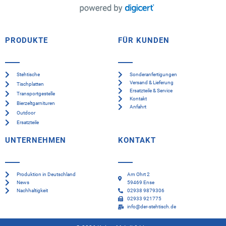
PRODUKTE
FÜR KUNDEN
Stehtische
Sonderanfertigungen
Versand & Lieferung
Tischplatten
Ersatzteile & Service
Transportgestelle
Kontakt
Bierzeltgarnituren
Anfahrt
Outdoor
Ersatzteile
UNTERNEHMEN
KONTAKT
Produktion in Deutschland
Am Ohrt 2
News
59469 Ense
Nachhaltigkeit
02938 9879306
02933 921775
info@der-stehtisch.de