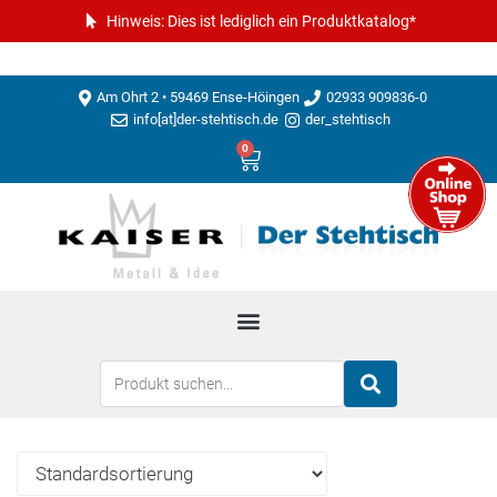
Hinweis: Dies ist lediglich ein Produktkatalog*
Am Ohrt 2 • 59469 Ense-Höingen
02933 909836-0
info[at]der-stehtisch.de
der_stehtisch
0