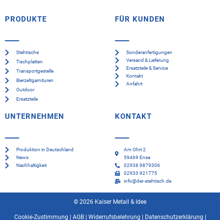
PRODUKTE
FÜR KUNDEN
Stehtische
Sonderanfertigungen
Versand & Lieferung
Tischplatten
Ersatzteile & Service
Transportgestelle
Kontakt
Bierzeltgarnituren
Anfahrt
Outdoor
Ersatzteile
UNTERNEHMEN
KONTAKT
Produktion in Deutschland
Am Ohrt 2
News
59469 Ense
Nachhaltigkeit
02938 9879306
02933 921775
info@der-stehtisch.de
© 2026 Kaiser Metall & Idee
Cookie-Zustimmung
|
AGB
|
Widerrufsbelehrung
|
Datenschutzerklärung
|