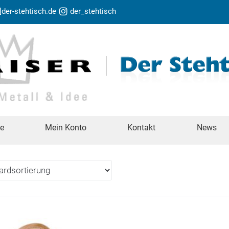
t]der-stehtisch.de
der_stehtisch
te
Mein Konto
Kontakt
News