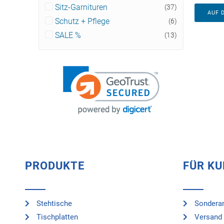
Sitz-Garnituren
(37)
AUF 
Schutz + Pflege
(6)
SALE %
(13)
PRODUKTE
FÜR K
Stehtische
Sonderan
Tischplatten
Versand 