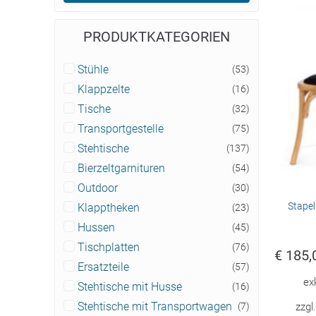
PRODUKTKATEGORIEN
Stühle
(53)
Klappzelte
(16)
Tische
(32)
Transportgestelle
(75)
Stehtische
(137)
Bierzeltgarnituren
(54)
Outdoor
(30)
Stapel
Klapptheken
(23)
Hussen
(45)
Tischplatten
(76)
€
185,
Ersatzteile
(57)
ex
Stehtische mit Husse
(16)
zzgl
Stehtische mit Transportwagen
(7)