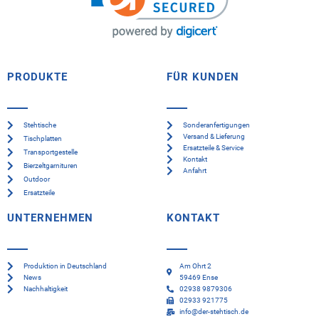
PRODUKTE
FÜR KUNDEN
Stehtische
Sonderanfertigungen
Versand & Lieferung
Tischplatten
Ersatzteile & Service
Transportgestelle
Kontakt
Bierzeltgarnituren
Anfahrt
Outdoor
Ersatzteile
UNTERNEHMEN
KONTAKT
Produktion in Deutschland
Am Ohrt 2
News
59469 Ense
Nachhaltigkeit
02938 9879306
02933 921775
info@der-stehtisch.de