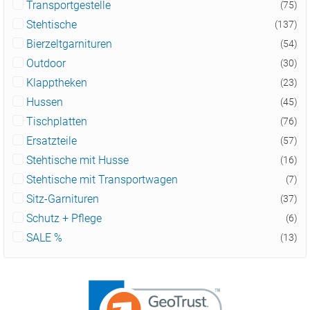
Transportgestelle
(75)
Stehtische
(137)
Bierzeltgarnituren
(54)
Outdoor
(30)
Klapptheken
(23)
Hussen
(45)
Tischplatten
(76)
Ersatzteile
(57)
Stehtische mit Husse
(16)
Stehtische mit Transportwagen
(7)
Sitz-Garnituren
(37)
Schutz + Pflege
(6)
SALE %
(13)