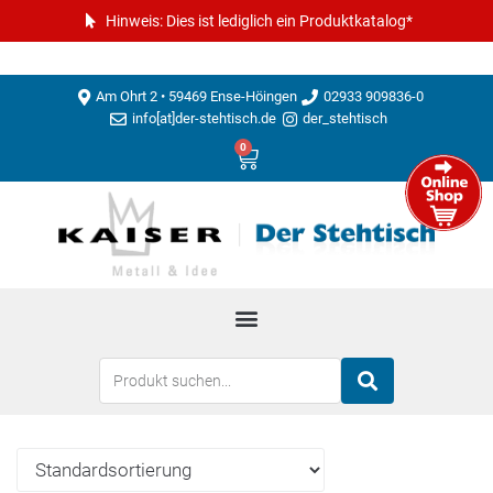
Hinweis: Dies ist lediglich ein Produktkatalog*
Am Ohrt 2 • 59469 Ense-Höingen
02933 909836-0
info[at]der-stehtisch.de
der_stehtisch
0