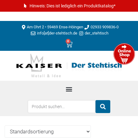
Hinweis: Dies ist lediglich ein Produktkatalog*
Am Ohrt 2 • 59469 Ense-Höingen
02933 909836-0
info[at]der-stehtisch.de
der_stehtisch
0