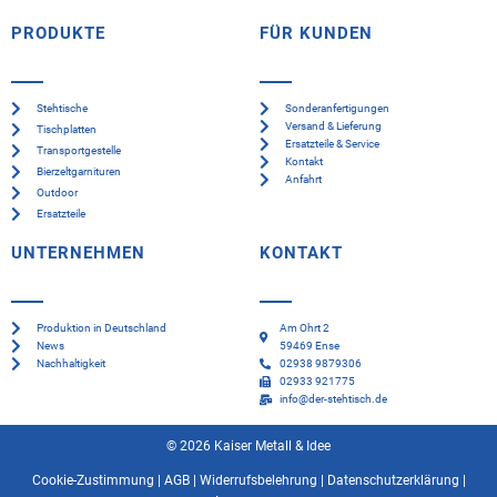
PRODUKTE
FÜR KUNDEN
Stehtische
Sonderanfertigungen
Versand & Lieferung
Tischplatten
Ersatzteile & Service
Transportgestelle
Kontakt
Bierzeltgarnituren
Anfahrt
Outdoor
Ersatzteile
UNTERNEHMEN
KONTAKT
Produktion in Deutschland
Am Ohrt 2
News
59469 Ense
Nachhaltigkeit
02938 9879306
02933 921775
info@der-stehtisch.de
© 2026 Kaiser Metall & Idee
Cookie-Zustimmung
|
AGB
|
Widerrufsbelehrung
|
Datenschutzerklärung
|