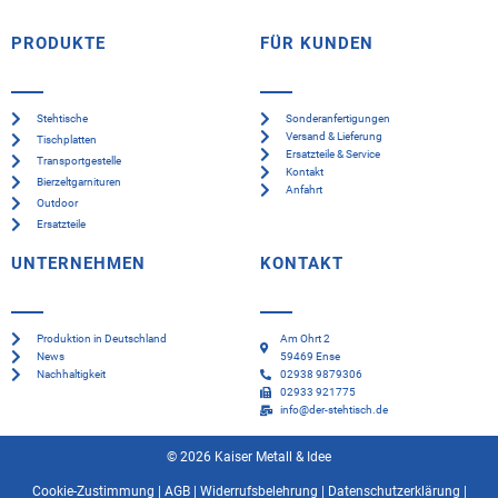
PRODUKTE
FÜR KUNDEN
Stehtische
Sonderanfertigungen
Versand & Lieferung
Tischplatten
Ersatzteile & Service
Transportgestelle
Kontakt
Bierzeltgarnituren
Anfahrt
Outdoor
Ersatzteile
UNTERNEHMEN
KONTAKT
Produktion in Deutschland
Am Ohrt 2
News
59469 Ense
Nachhaltigkeit
02938 9879306
02933 921775
info@der-stehtisch.de
© 2026 Kaiser Metall & Idee
Cookie-Zustimmung
|
AGB
|
Widerrufsbelehrung
|
Datenschutzerklärung
|