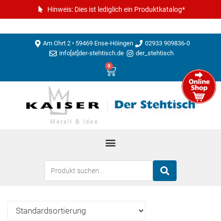
Hinweis: Dies ist lediglich ein Produktkatalog*
Am Ohrt 2 • 59469 Ense-Höingen
02933 909836-0
info[at]der-stehtisch.de
der_stehtisch
0