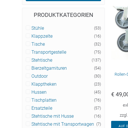
PRODUKTKATEGORIEN
Stühle
(53)
Klappzelte
(16)
Tische
(32)
Transportgestelle
(75)
Stehtische
(137)
Bierzeltgarnituren
(54)
Rollen-
Outdoor
(30)
Klapptheken
(23)
Hussen
(45)
€
49,0
Tischplatten
(76)
ex
Ersatzteile
(57)
zzgl
Stehtische mit Husse
(16)
Stehtische mit Transportwagen
(7)
AUF 