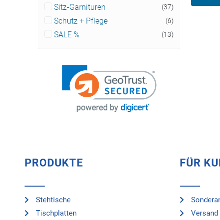
Sitz-Garnituren
(37)
Schutz + Pflege
(6)
SALE %
(13)
PRODUKTE
FÜR K
Stehtische
Sonderan
Tischplatten
Versand 