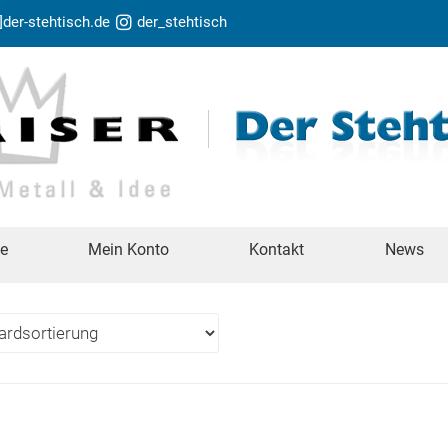
t]der-stehtisch.de
der_stehtisch
te
Mein Konto
Kontakt
News