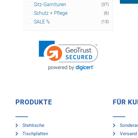
Sitz-Garnituren
(37)
Schutz + Pflege
(6)
SALE %
(13)
PRODUKTE
FÜR K
Stehtische
Sonderan
Tischplatten
Versand 