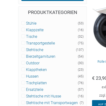
PRODUKTKATEGORIEN
Stühle
(53)
Klappzelte
(16)
Tische
(32)
Transportgestelle
(75)
Stehtische
(137)
Bierzeltgarnituren
(54)
Rolle
Outdoor
(30)
Klapptheken
(23)
Hussen
(45)
€
23,9
Tischplatten
(76)
ex
Ersatzteile
(57)
zzgl
Stehtische mit Husse
(16)
Stehtische mit Transportwagen
(7)
AUF 