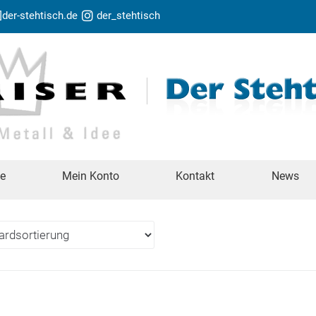
t]der-stehtisch.de
der_stehtisch
te
Mein Konto
Kontakt
News