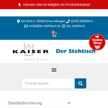
Hinweis: Dies ist lediglich ein Produktkatalog*
Am Ohrt 2 • 59469 Ense-Höingen
02933 909836-0
info[at]der-stehtisch.de
der_stehtisch
0