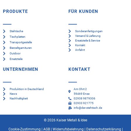
PRODUKTE
FÜR KUNDEN
Stehtische
Sonderanfertigungen
Versand & Lieferung
Tischplatten
Ersatzteile & Service
Transportgestelle
Kontakt
Bierzeltgarnituren
Anfahrt
Outdoor
Ersatzteile
UNTERNEHMEN
KONTAKT
Produktion in Deutschland
Am Ohrt 2
News
59469 Ense
Nachhaltigkeit
02938 9879306
02933 921775
info@der-stehtisch.de
© 2026 Kaiser Metall & Idee
Cookie-Zustimmung
|
AGB
|
Widerrufsbelehrung
|
Datenschutzerklärung
|